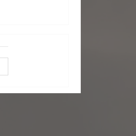
 medal in famous
enberg super circuit 2019