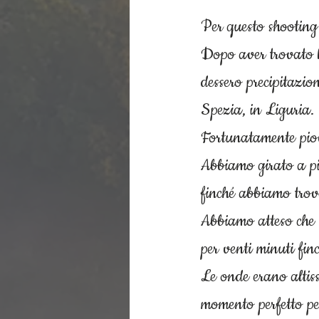
Per questo shooting
Dopo aver trovato l’
dessero precipitazio
Spezia, in Liguria. 
Fortunatamente piov
Abbiamo girato a pie
finché abbiamo trova
Abbiamo atteso che l
per venti minuti finc
Le onde erano altiss
momento perfetto pe