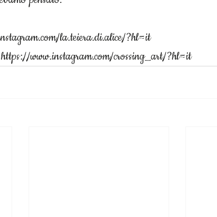
nstagram.com/la.teiera.di.alice/?hl=it
: https://www.instagram.com/crossing_art/?hl=it