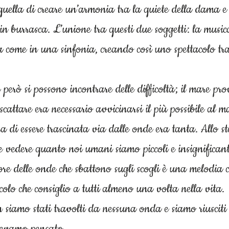
uella di creare un’armonia tra la quiete della dama e 
 in burrasca. L’unione tra questi due soggetti: la mus
ca come in una sinfonia, creando così uno spettacolo t
e però si possono incontrare delle difficoltà; il mare pr
scattare era necessario avvicinarsi il più possibile al 
 di essere trascinata via dalle onde era tanta. Allo s
vedere quanto noi umani siamo piccoli e insignificanti
re delle onde che sbattono sugli scogli è una melodia c
colo che consiglio a tutti almeno una volta nella vita.
siamo stati travolti da nessuna onda e siamo riusciti 
avevamo pensato.