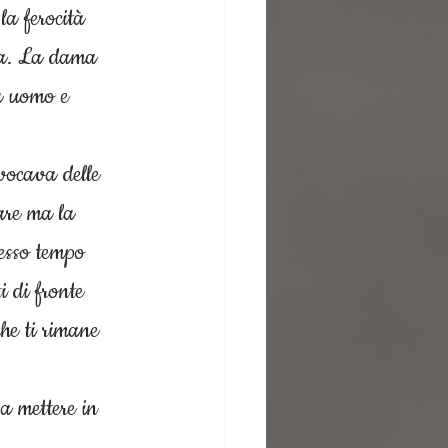
la ferocità 
ica. La dama 
ra uomo e 
ovocava delle 
mare ma la 
tesso tempo 
 di fronte 
he ti rimane 
a mettere in 