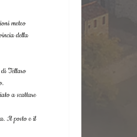
ioni meteo 
vincia della 
 di Tellaro 
o.
iato a scattare 
. Il posto e il 