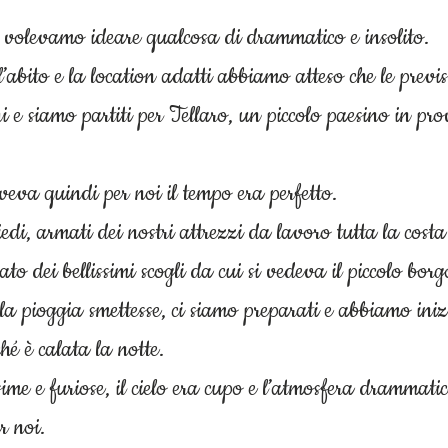
 volevamo ideare qualcosa di drammatico e insolito. 
abito e la location adatti abbiamo atteso che le previs
ni e siamo partiti per Tellaro, un piccolo paesino in pro
eva quindi per noi il tempo era perfetto.
di, armati dei nostri attrezzi da lavoro tutta la costa
to dei bellissimi scogli da cui si vedeva il piccolo borg
a pioggia smettesse, ci siamo preparati e abbiamo iniz
hé è calata la notte. 
ime e furiose, il cielo era cupo e l’atmosfera drammatica
r noi.