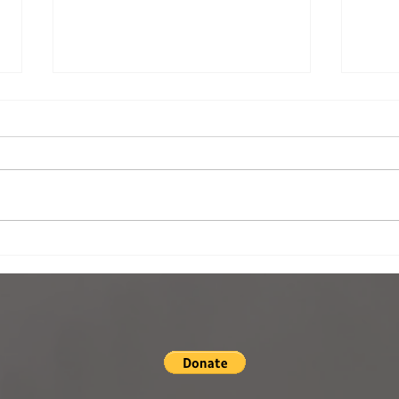
Silver medal on Epson pano
Gold
awards
Trier