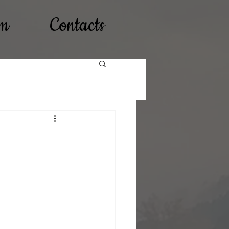
lm
Contacts