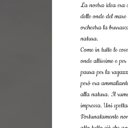
La nostra idea era q
delle onde del mare
orchestra la burras
natura.
Come in tutte le cos
onde altissime e per 
paura per la ragazza
però era ammaliante 
alla natura. Il rumo
impressa. Uni spetta
Fortunatamente non 
atto tutto ciò che 